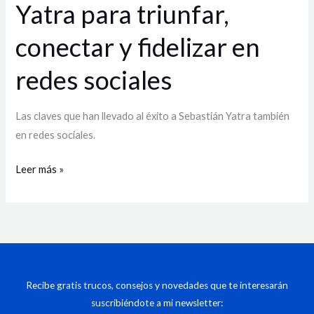
Yatra para triunfar,
en
redes
conectar y fidelizar en
sociales
redes sociales
Las claves que han llevado al éxito a Sebastián Yatra también
en redes sociales.
Leer más »
Recibe gratis trucos, consejos y novedades que te interesarán
suscribiéndote a mi newsletter: