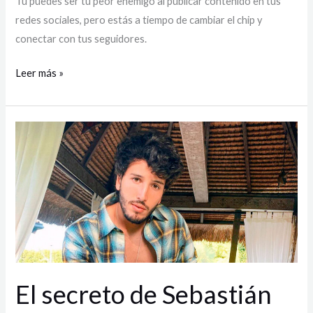
Tú puedes ser tu peor enemigo al publicar contenido en tus
redes sociales, pero estás a tiempo de cambiar el chip y
conectar con tus seguidores.
Leer más »
El
secreto
de
Sebastián
Yatra
para
triunfar,
conectar
y
El secreto de Sebastián
fidelizar