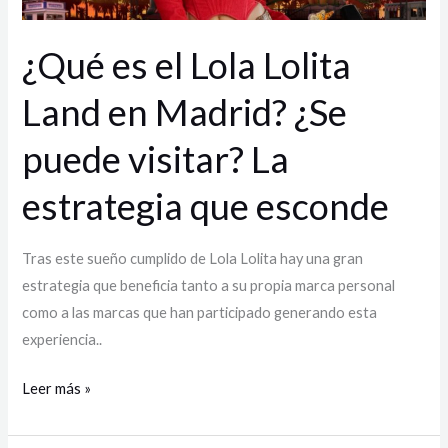
¿Se
puede
¿Qué es el Lola Lolita
visitar?
La
Land en Madrid? ¿Se
estrategia
puede visitar? La
que
esconde
estrategia que esconde
Tras este sueño cumplido de Lola Lolita hay una gran
estrategia que beneficia tanto a su propia marca personal
como a las marcas que han participado generando esta
experiencia..
Leer más »