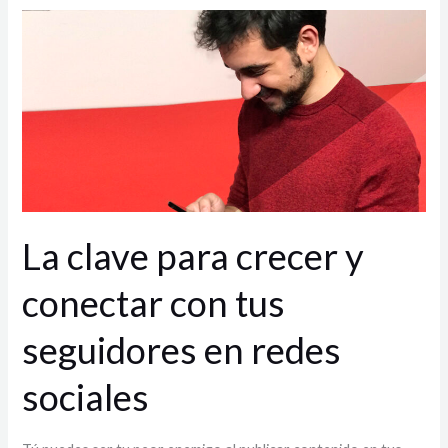
La
clave
para
crecer
y
conectar
con
tus
seguidores
La clave para crecer y
en
conectar con tus
redes
sociales
seguidores en redes
sociales