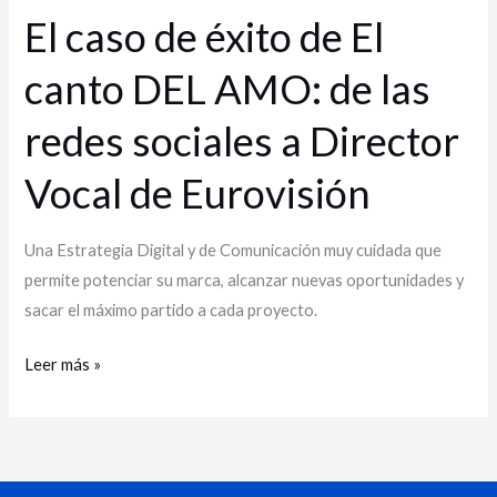
AMO:
El caso de éxito de El
de
canto DEL AMO: de las
las
redes
redes sociales a Director
sociales
a
Vocal de Eurovisión
Director
Vocal
Una Estrategia Digital y de Comunicación muy cuidada que
de
permite potenciar su marca, alcanzar nuevas oportunidades y
Eurovisión
sacar el máximo partido a cada proyecto.
Leer más »